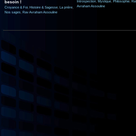
besoin !
Introspection
,
Mystique
,
Philosophie
,
Ra
Avraham Assouline
Croyance & Foi
,
Histoire & Sagesse
,
La prière
,
Nos sages
,
Rav Avraham Assouline