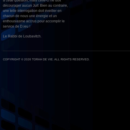
à cette question, mais celle-ci ne doit
décourager aucun Juif. Bien au contraire,
une telle interrogation doit éveiller en
chacun de nous une énergie et un
enthousiasme accrus pour accomplir le
service de D.ieu !
Le Rabbi de Loubavitch.
COPYRIGHT © 2026 TORAH DE VIE. ALL RIGHTS RESERVED.