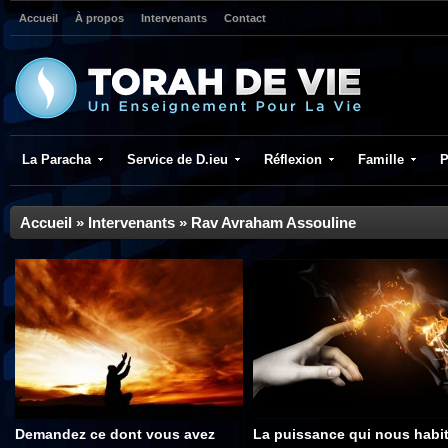
Accueil
À propos
Intervenants
Contact
La Paracha
Service de D.ieu
Réflexion
Famille
P
Accueil
»
Intervenants
»
Rav Avraham Assouline
Demandez ce dont vous avez
La puissance qui nous habi