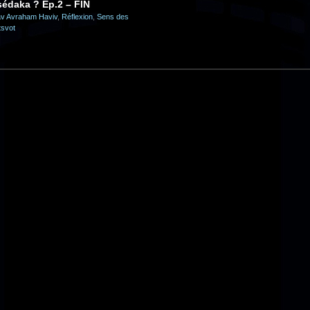
sédaka ? Ep.2 – FIN
v Avraham Haviv
,
Réflexion
,
Sens des
tsvot