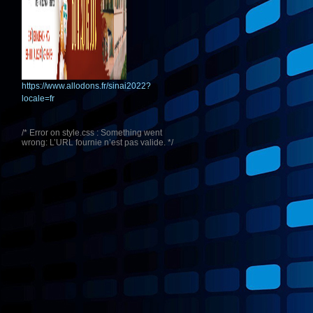
https://www.allodons.fr/sinai2022?
locale=fr
/* Error on style.css : Something went
wrong: L’URL fournie n’est pas valide. */