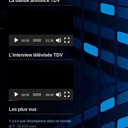
La bande annonce TDV
Lecteur
vidéo
00:00
01:36
L’interview télévisée TDV
Lecteur
vidéo
00:00
09:49
Les plus vus
Y a-t-il une récompense dans ce monde-
ci ?
- 58 633 vues