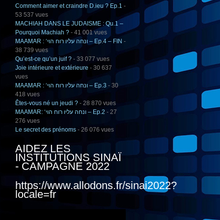
Comment aimer et craindre D.ieu ? Ep.1
-
53 537 vues
MACHIAH DANS LE JUDAISME : Qu.1 –
Pourquoi Machiah ?
- 41 001 vues
MAAMAR : ‘ונחה עליו רוח הוי – Ep.4 – FIN
-
38 739 vues
Qu’est-ce qu’un juif ?
- 33 077 vues
Joie intérieure et extérieure
- 30 637
vues
MAAMAR : ‘ונחה עליו רוח הוי – Ep.3
- 30
418 vues
Êtes-vous né un jeudi ?
- 28 870 vues
MAAMAR: ‘ונחה עליו רוח הוי – Ep.2
- 27
276 vues
Le secret des prénoms
- 26 076 vues
AIDEZ LES
INSTITUTIONS SINAÏ
- CAMPAGNE 2022
https://www.allodons.fr/sinai2022?
locale=fr