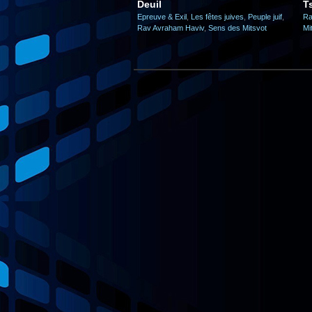
Deuil
T
Epreuve & Exil
,
Les fêtes juives
,
Peuple juif
,
Ra
Rav Avraham Haviv
,
Sens des Mitsvot
Mi