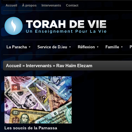
Accueil
À propos
Intervenants
Contact
La Paracha
Service de D.ieu
Réflexion
Famille
P
Accueil
»
Intervenants
»
Rav Haïm Elezam
Les soucis de la Parnassa