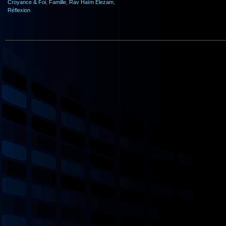
Croyance & Foi
,
Famille
,
Rav Haïm Elezam
,
Réflexion