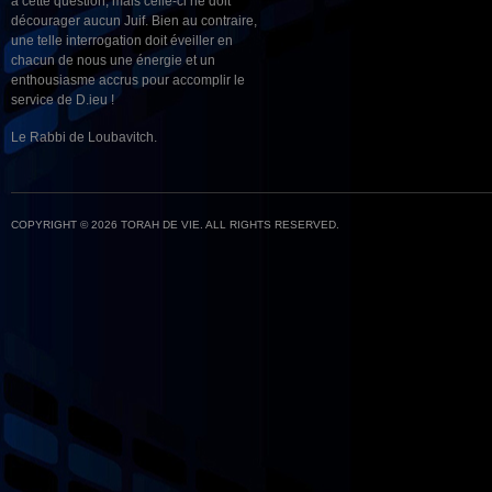
à cette question, mais celle-ci ne doit
décourager aucun Juif. Bien au contraire,
une telle interrogation doit éveiller en
chacun de nous une énergie et un
enthousiasme accrus pour accomplir le
service de D.ieu !
Le Rabbi de Loubavitch.
COPYRIGHT © 2026 TORAH DE VIE. ALL RIGHTS RESERVED.