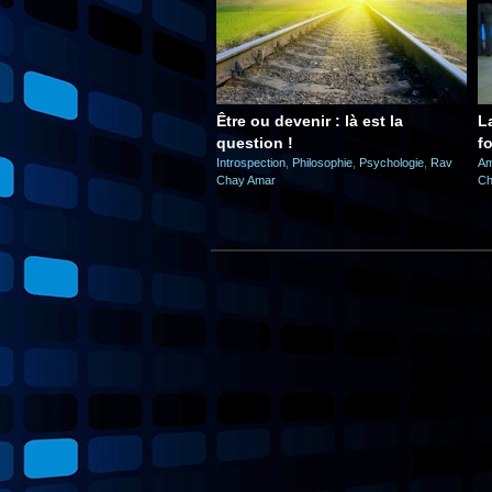
Être ou devenir : là est la
L
question !
f
Introspection
,
Philosophie
,
Psychologie
,
Rav
Am
Chay Amar
Ch