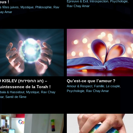
ous !
Epreuve & Exil
,
Introspection
,
Psychologie
,
Rav Chay Amar
s fêtes juives
,
Mystique
,
Philosophie
,
Rav
ay Amar
KISLEV (חג החסידות) –
Qu’est-ce que l’amour ?
uintessence de la Torah !
Amour & Respect
,
Famille
,
Le couple
,
Psychologie
,
Rav Chay Amar
bala & Hassidout
,
Mystique
,
Rav Chay
ar
,
Santé de l'âme