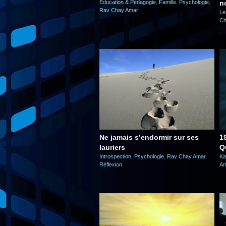
Éducation & Pédagogie
,
Famille
,
Psychologie
,
n
Rav Chay Amar
Le
Ch
Ne jamais s’endormir sur ses
19 
lauriers
Q
Introspection
,
Psychologie
,
Rav Chay Amar
,
Ka
Réflexion
Am