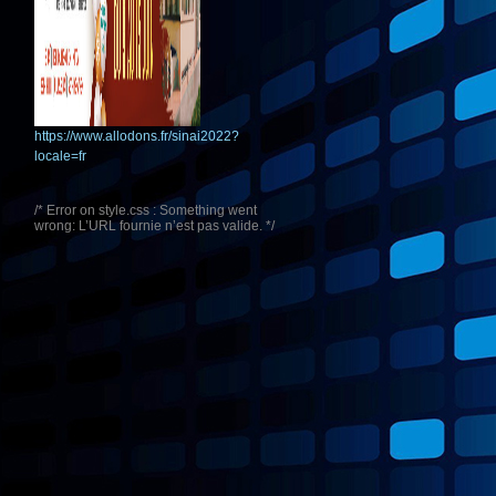
https://www.allodons.fr/sinai2022?
locale=fr
/* Error on style.css : Something went
wrong: L’URL fournie n’est pas valide. */