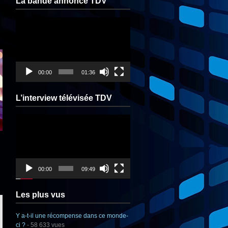
La bande annonce TDV
Lecteur
vidéo
00:00
01:36
L’interview télévisée TDV
Lecteur
vidéo
00:00
09:49
Les plus vus
Y a-t-il une récompense dans ce monde-
ci ?
- 58 633 vues