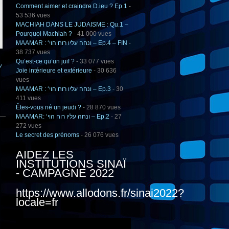
Comment aimer et craindre D.ieu ? Ep.1
-
53 536 vues
MACHIAH DANS LE JUDAISME : Qu.1 –
Pourquoi Machiah ?
- 41 000 vues
MAAMAR : ‘ונחה עליו רוח הוי – Ep.4 – FIN
-
38 737 vues
Qu’est-ce qu’un juif ?
- 33 077 vues
v
Joie intérieure et extérieure
- 30 636
vues
MAAMAR : ‘ונחה עליו רוח הוי – Ep.3
- 30
411 vues
Êtes-vous né un jeudi ?
- 28 870 vues
MAAMAR: ‘ונחה עליו רוח הוי – Ep.2
- 27
272 vues
Le secret des prénoms
- 26 076 vues
AIDEZ LES
INSTITUTIONS SINAÏ
- CAMPAGNE 2022
https://www.allodons.fr/sinai2022?
locale=fr