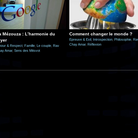
a Mézouza : L’harmonie du
Comment changer le monde ?
oyer
Epreuve & Exil
,
Introspection
,
Philosophie
,
Ra
Chay Amar
,
Réflexion
our & Respect
,
Famille
,
Le couple
,
Rav
ay Amar
,
Sens des Mitsvot