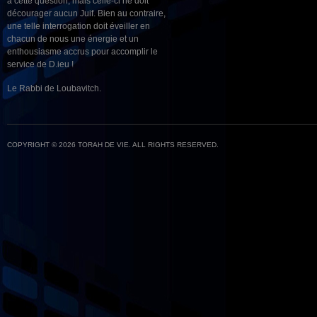
à cette question, mais celle-ci ne doit
décourager aucun Juif. Bien au contraire,
une telle interrogation doit éveiller en
chacun de nous une énergie et un
enthousiasme accrus pour accomplir le
service de D.ieu !
Le Rabbi de Loubavitch.
COPYRIGHT © 2026 TORAH DE VIE. ALL RIGHTS RESERVED.