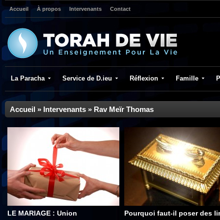
Accueil
À propos
Intervenants
Contact
La Paracha
Service de D.ieu
Réflexion
Famille
P
Accueil
»
Intervenants
»
Rav Meïr Thomas
LE MARIAGE : Union
Pourquoi faut-il poser des li