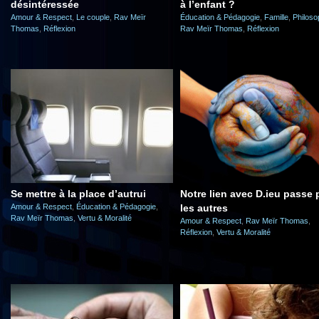
désintéressée
à l’enfant ?
Amour & Respect
,
Le couple
,
Rav Meïr
Éducation & Pédagogie
,
Famille
,
Philoso
Thomas
,
Réflexion
Rav Meïr Thomas
,
Réflexion
Se mettre à la place d’autrui
Notre lien avec D.ieu passe 
Amour & Respect
,
Éducation & Pédagogie
,
les autres
Rav Meïr Thomas
,
Vertu & Moralité
Amour & Respect
,
Rav Meïr Thomas
,
Réflexion
,
Vertu & Moralité