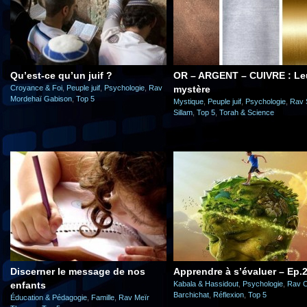
Qu’est-ce qu’un juif ?
OR – ARGENT – CUIVRE : Le
Croyance & Foi
,
Peuple juif
,
Psychologie
,
Rav
mystère
Mordehaï Gabison
,
Top 5
Mystique
,
Peuple juif
,
Psychologie
,
Rav 
Sillam
,
Top 5
,
Torah & Science
Discerner le message de nos
Apprendre à s’évaluer – Ep.
enfants
Kabala & Hassidout
,
Psychologie
,
Rav 
Barchichat
,
Réflexion
,
Top 5
Éducation & Pédagogie
,
Famille
,
Rav Meïr