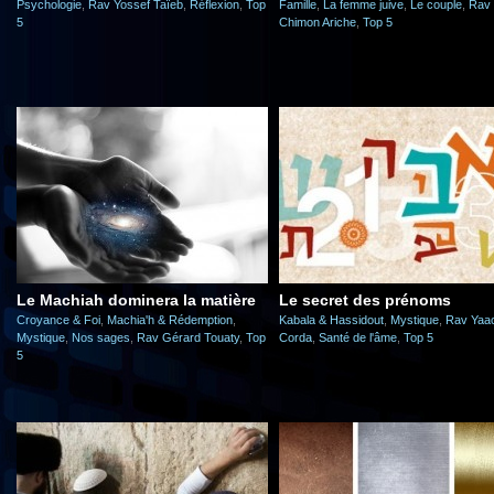
Psychologie
,
Rav Yossef Taïeb
,
Réflexion
,
Top
Famille
,
La femme juive
,
Le couple
,
Rav
5
Chimon Ariche
,
Top 5
Le Machiah dominera la matière
Le secret des prénoms
Croyance & Foi
,
Machia'h & Rédemption
,
Kabala & Hassidout
,
Mystique
,
Rav Yaa
Mystique
,
Nos sages
,
Rav Gérard Touaty
,
Top
Corda
,
Santé de l'âme
,
Top 5
5