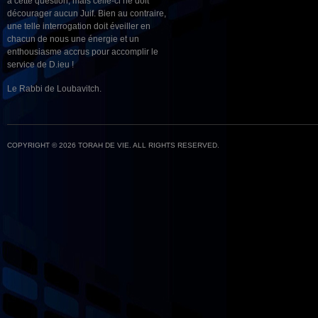
à cette question, mais celle-ci ne doit
décourager aucun Juif. Bien au contraire,
une telle interrogation doit éveiller en
chacun de nous une énergie et un
enthousiasme accrus pour accomplir le
service de D.ieu !
Le Rabbi de Loubavitch.
COPYRIGHT © 2026 TORAH DE VIE. ALL RIGHTS RESERVED.