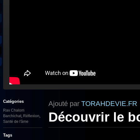
Catégories
Ajouté par
TORAHDEVIE.FR
Rav Chalom
Découvrir le 
Barchichat
,
Réflexion
,
Santé de l'âme
Tags