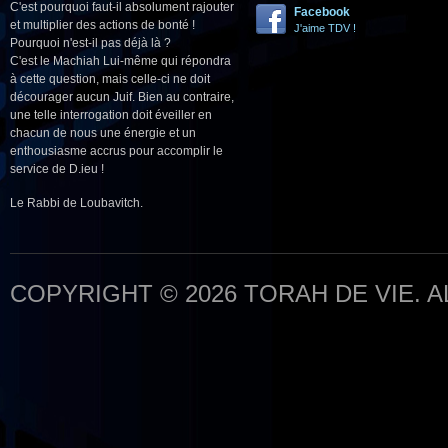
C'est pourquoi faut-il absolument rajouter
Facebook
et multiplier des actions de bonté !
J'aime TDV !
Pourquoi n'est-il pas déjà là ?
C'est le Machiah Lui-même qui répondra
à cette question, mais celle-ci ne doit
décourager aucun Juif. Bien au contraire,
une telle interrogation doit éveiller en
chacun de nous une énergie et un
enthousiasme accrus pour accomplir le
service de D.ieu !
Le Rabbi de Loubavitch.
COPYRIGHT © 2026 TORAH DE VIE. 