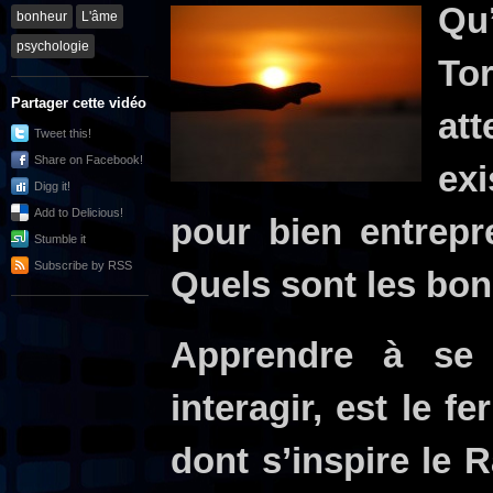
Qu
bonheur
L'âme
psychologie
To
Partager cette vidéo
at
Tweet this!
Share on Facebook!
ex
Digg it!
Add to Delicious!
pour bien entrepr
Stumble it
Subscribe by RSS
Quels sont les bon
Apprendre à se 
interagir, est le f
dont s’inspire le