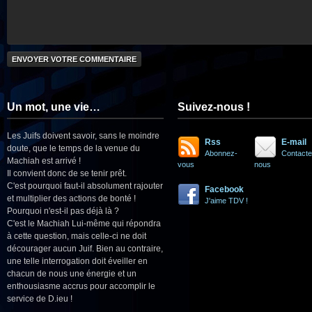
Un mot, une vie…
Suivez-nous !
Les Juifs doivent savoir, sans le moindre
Rss
E-mail
doute, que le temps de la venue du
Abonnez-
Contacte
Machiah est arrivé !
vous
nous
Il convient donc de se tenir prêt.
C'est pourquoi faut-il absolument rajouter
Facebook
et multiplier des actions de bonté !
J'aime TDV !
Pourquoi n'est-il pas déjà là ?
C'est le Machiah Lui-même qui répondra
à cette question, mais celle-ci ne doit
décourager aucun Juif. Bien au contraire,
une telle interrogation doit éveiller en
chacun de nous une énergie et un
enthousiasme accrus pour accomplir le
service de D.ieu !