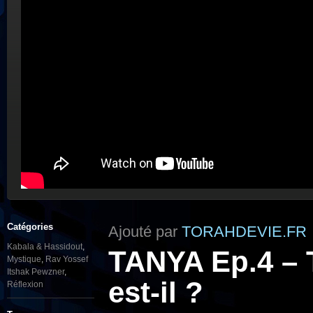
Catégories
Ajouté par
TORAHDEVIE.FR
Kabala & Hassidout
,
TANYA Ep.4 – 
Mystique
,
Rav Yossef
Itshak Pewzner
,
est-il ?
Réflexion