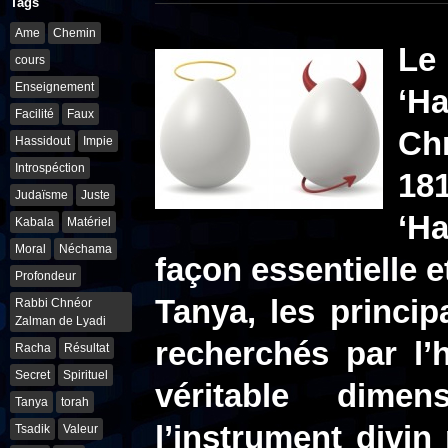
Tags
Ame
Chemin
Le
cours
Enseignement
‘Ha
Facilité
Faux
Ch
Hassidout
Impie
Introspéction
181
Judaïsme
Juste
‘H
Kabala
Matériel
Moral
Néchama
façon essentielle e
Profondeur
Tanya, les princi
Rabbi Chnéor
Zalman de Lyadi
recherchés par l
Racha
Résultat
Secret
Spirituel
véritable dime
Tanya
torah
l’instrument divi
Tsadik
Valeur