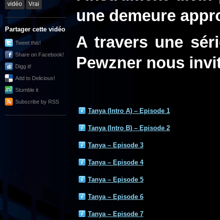
vidéo
Vrai
une demeure appro
Partager cette vidéo
A travers une sér
Tweet this!
Share on Facebook!
Pewzner nous invit
Digg it!
Add to Delicious!
Stumble it
Subscribe by RSS
Tanya (Intro A) – Episode 1
Tanya (Intro B)
– Episode 2
Tanya – Episode 3
Tanya – Episode 4
Tanya – Episode 5
Tanya – Episode 6
Tanya – Episode 7