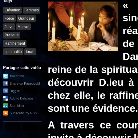
Tags
« 
Elévation
Femmes
si
Force
Grandeur
Juive
Mitsvot
réa
Pratique
de 
Raffinement
spiritualité
torah
Da
reine de la spiritua
Partager cette vidéo
Tweet this!
découvrir D.ieu à
Share on Facebook!
Digg it!
chez elle, le raffi
Add to Delicious!
sont une évidence.
Stumble it
Subscribe by RSS
A travers ce cou