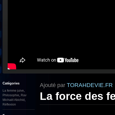
Catégories
Ajouté par
TORAHDEVIE.FR
La femme juive
,
La force des 
Philosophie
,
Rav
Michaël Abichid
,
Réflexion