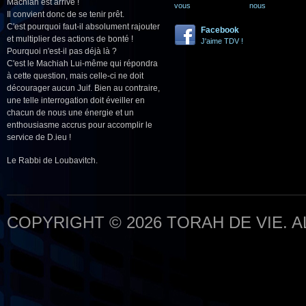
Machiah est arrivé !
vous
nous
Il convient donc de se tenir prêt.
C'est pourquoi faut-il absolument rajouter
Facebook
et multiplier des actions de bonté !
J'aime TDV !
Pourquoi n'est-il pas déjà là ?
C'est le Machiah Lui-même qui répondra
à cette question, mais celle-ci ne doit
décourager aucun Juif. Bien au contraire,
une telle interrogation doit éveiller en
chacun de nous une énergie et un
enthousiasme accrus pour accomplir le
service de D.ieu !
Le Rabbi de Loubavitch.
COPYRIGHT © 2026 TORAH DE VIE. 