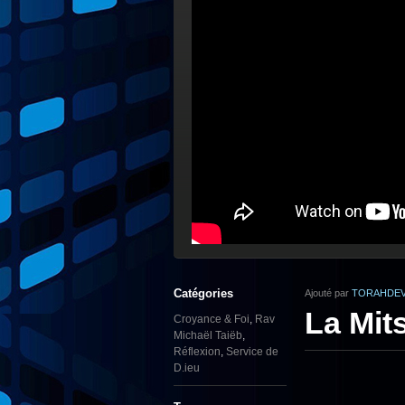
Catégories
Ajouté par
TORAHDEV
La Mits
Croyance & Foi
,
Rav
Michaël Taiëb
,
Réflexion
,
Service de
D.ieu