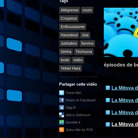
Tags
Allégresse
cours
Croyance
Enthousiasme
Hassidout
Joie
Jubilation
Service
Simha
Téchouva
torah
vidéo
épisodes de 
Yetser Hara
Partager cette vidéo
La Mitsva d
Tweet this!
La Mitsva d
Share on Facebook!
Digg it!
La Mitsva d
Add to Delicious!
Stumble it
La Mitsva d
Subscribe by RSS