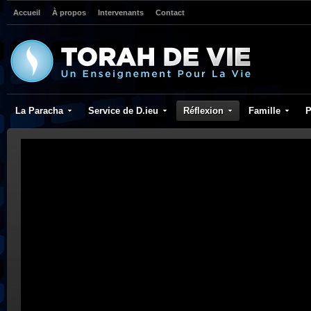
Accueil
À propos
Intervenants
Contact
La Paracha
Service de D.ieu
Réflexion
Famille
P