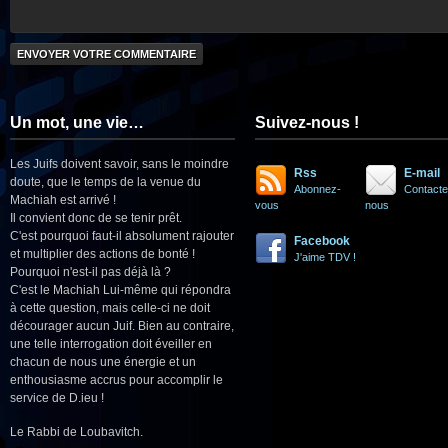
Un mot, une vie…
Suivez-nous !
Les Juifs doivent savoir, sans le moindre
Rss
E-mail
doute, que le temps de la venue du
Abonnez-
Contacte
Machiah est arrivé !
vous
nous
Il convient donc de se tenir prêt.
C'est pourquoi faut-il absolument rajouter
Facebook
et multiplier des actions de bonté !
J'aime TDV !
Pourquoi n'est-il pas déjà là ?
C'est le Machiah Lui-même qui répondra
à cette question, mais celle-ci ne doit
décourager aucun Juif. Bien au contraire,
une telle interrogation doit éveiller en
chacun de nous une énergie et un
enthousiasme accrus pour accomplir le
service de D.ieu !
Le Rabbi de Loubavitch.