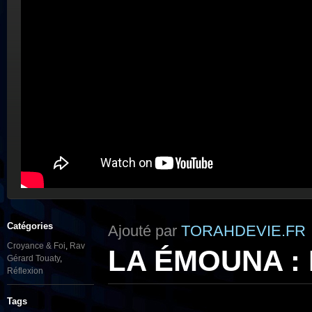
Catégories
Ajouté par
TORAHDEVIE.FR
Croyance & Foi
,
Rav
LA ÉMOUNA : E
Gérard Touaty
,
Réflexion
Tags