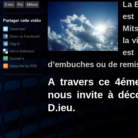
La E
D.ieu
Foi
Mitsva
est
Partager cette vidéo
Mit
Tweet this!
Share on Facebook!
la v
Digg it!
est
Add to Delicious!
Stumble it
d’embuches ou de remis
Subscribe by RSS
A travers ce 4ém
nous invite à déc
D.ieu.