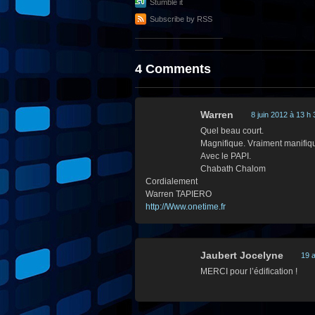
Stumble it
Subscribe by RSS
4 Comments
Warren
8 juin 2012 à 13 h
Quel beau court.
Magnifique. Vraiment manifiq
Avec le PAPI.
Chabath Chalom
Cordialement
Warren TAPIERO
http://Www.onetime.fr
Jaubert Jocelyne
19 a
MERCI pour l’édification !