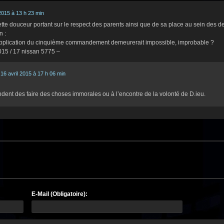
 2015 à 13 h 23 min
te douceur portant sur le respect des parents ainsi que de sa place au sein des de
n :
 l’application du cinquième commandement demeurerait impossible, improbable ?
2015 / 17 nissan 5775 –
16 avril 2015 à 17 h 06 min
ent des faire des choses immorales ou à l’encontre de la volonté de D.ieu.
E-Mail (Obligatoire):