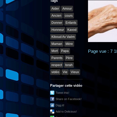
Tags
Aider
Amour
Ancien
cours
Donner
Enfants
Honneur
Kavod
Kiboud Av Vaém
Maman
Mère
Page vue : 7 1
Mort
Papa
Parents
Père
respect
torah
vidéo
Vie
Vieux
Partager cette vidéo
Tweet this!
Share on Facebook!
Digg it!
Add to Delicious!