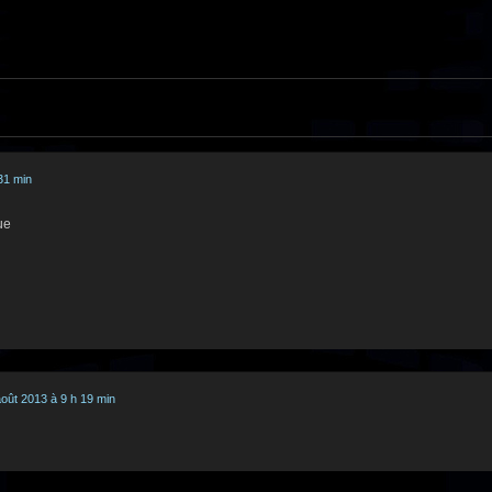
 31 min
ue
oût 2013 à 9 h 19 min