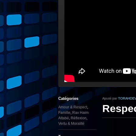
Catégories
Ajouté par
TORAHDEV
Respec
Amour & Respect
,
Famille
,
Rav Haim
Altabé
,
Réflexion
,
Vertu & Moralité