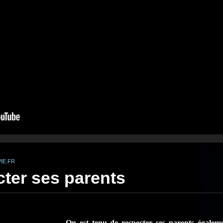
IE.FR
ter ses parents
On est tenu de respecter ses parents égaleme