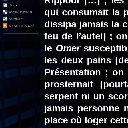
Kippour […]
; les 
Digg it!
qui consumait la pi
Add to Delicious!
Stumble it
dissipa jamais la 
Subscribe by RSS
feu de l’autel] ; 
le
Omer
susceptibl
les deux pains [d
Présentation ; on 
prosternait [pou
serpent ni un scor
jamais personne n
place où loger cett