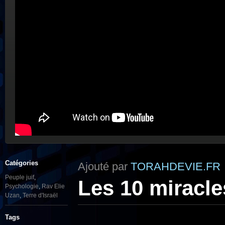
Catégories
Ajouté par
TORAHDEVIE.FR
Peuple juif
,
Les 10 miracle
Psychologie
,
Rav Elie
Uzan
,
Terre d'Israël
Tags