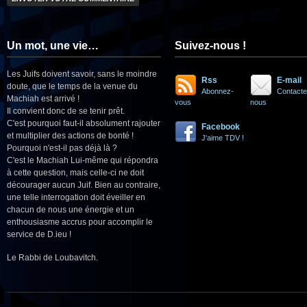
Un mot, une vie…
Suivez-nous !
Les Juifs doivent savoir, sans le moindre
Rss
E-mail
doute, que le temps de la venue du
Abonnez-
Contacte
Machiah est arrivé !
vous
nous
Il convient donc de se tenir prêt.
C'est pourquoi faut-il absolument rajouter
Facebook
et multiplier des actions de bonté !
J'aime TDV !
Pourquoi n'est-il pas déjà là ?
C'est le Machiah Lui-même qui répondra
à cette question, mais celle-ci ne doit
décourager aucun Juif. Bien au contraire,
une telle interrogation doit éveiller en
chacun de nous une énergie et un
enthousiasme accrus pour accomplir le
service de D.ieu !
Le Rabbi de Loubavitch.