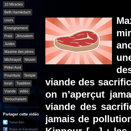
10 Miracles
Beth Hamikdach
Ma
cours
Enseignement
mi
Frais
Jérusalem
an
Justes
Maxime des pères
une
Michnayot
Nissim
des
Pirkeï Avot
Pourriture
Temple
viande des sacrific
torah
Tsadikim
Viande
vidéo
on n’aperçut jama
Yerouchalaïm
viande des sacrifi
Partager cette vidéo
jamais de polluti
Tweet this!
Share on Facebook!