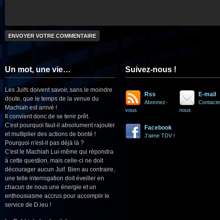
Un mot, une vie…
Suivez-nous !
Les Juifs doivent savoir, sans le moindre
Rss
E-mail
doute, que le temps de la venue du
Abonnez-
Contacte
Machiah est arrivé !
vous
nous
Il convient donc de se tenir prêt.
C'est pourquoi faut-il absolument rajouter
Facebook
et multiplier des actions de bonté !
J'aime TDV !
Pourquoi n'est-il pas déjà là ?
C'est le Machiah Lui-même qui répondra
à cette question, mais celle-ci ne doit
décourager aucun Juif. Bien au contraire,
une telle interrogation doit éveiller en
chacun de nous une énergie et un
enthousiasme accrus pour accomplir le
service de D.ieu !