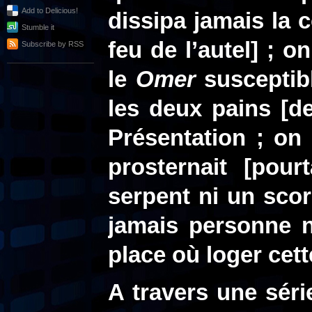
Add to Delicious!
dissipa jamais la 
Stumble it
feu de l’autel] ; 
Subscribe by RSS
le
Omer
susceptibl
les deux pains [d
Présentation ; on 
prosternait [pou
serpent ni un scor
jamais personne n
place où loger cett
A travers une sér