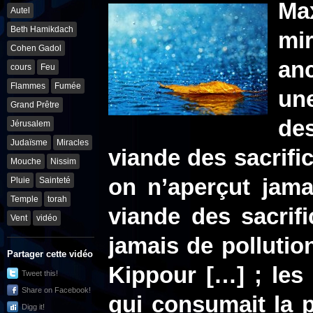
Ma
Autel
Beth Hamikdach
mi
Cohen Gadol
an
cours
Feu
Flammes
Fumée
une
Grand Prêtre
des
Jérusalem
Judaïsme
Miracles
viande des sacrific
Mouche
Nissim
on n’aperçut jama
Pluie
Sainteté
Temple
torah
viande des sacrifi
Vent
vidéo
jamais de polluti
Partager cette vidéo
Kippour […]
; les 
Tweet this!
Share on Facebook!
qui consumait la pi
Digg it!