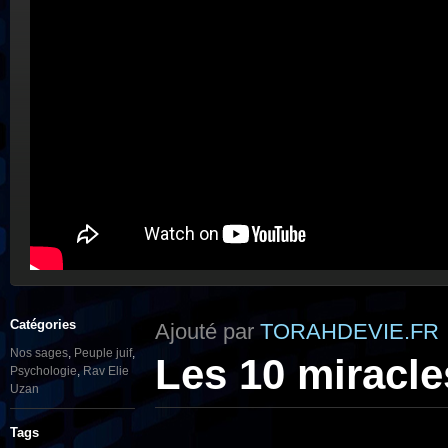
Catégories
Ajouté par
TORAHDEVIE.FR
Nos sages
,
Peuple juif
,
Les 10 miracle
Psychologie
,
Rav Elie
Uzan
Tags