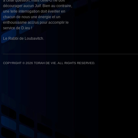
à cette question, mais celle-ci ne doit
décourager aucun Juif. Bien au contraire,
une telle interrogation doit éveiller en
chacun de nous une énergie et un
enthousiasme accrus pour accomplir le
service de D.ieu !
Le Rabbi de Loubavitch.
COPYRIGHT © 2026 TORAH DE VIE. ALL RIGHTS RESERVED.