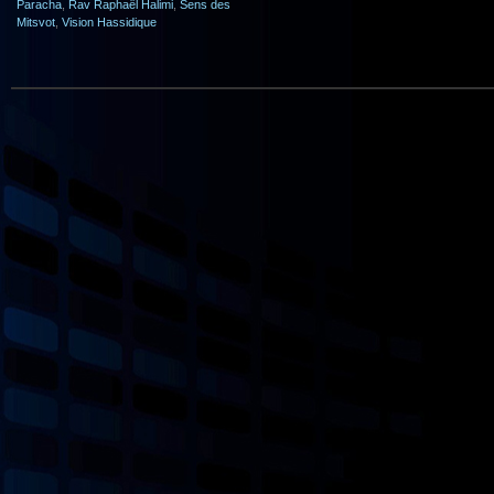
Paracha
,
Rav Raphaël Halimi
,
Sens des
Mitsvot
,
Vision Hassidique