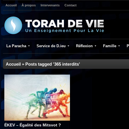
Accueil
À propos
Intervenants
Contact
La Paracha
Service de D.ieu
Réflexion
Famille
P
Accueil
»
Posts tagged '365 interdits'
ÉKEV – Égalité des Mitsvot ?