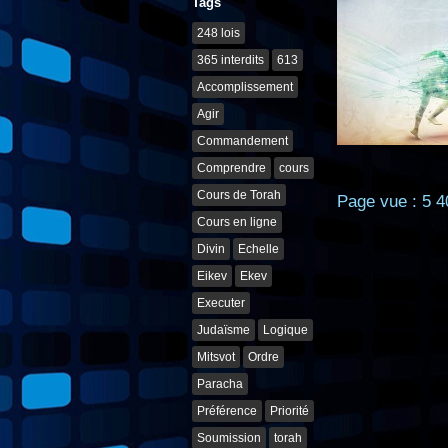
Tags
248 lois
365 interdits
613
Accomplissement
Agir
Commandement
Comprendre
cours
Cours de Torah
Page vue : 5 4
Cours en ligne
Divin
Echelle
Eikev
Ekev
Executer
Judaïsme
Logique
Mitsvot
Ordre
Paracha
Préférence
Priorité
Soumission
torah