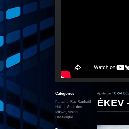
Catégories
Ajouté par
TORAHDEV
ÉKEV –
Paracha
,
Rav Raphaël
Halimi
,
Sens des
Mitsvot
,
Vision
Hassidique