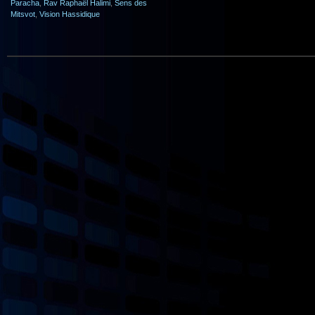
Paracha
,
Rav Raphaël Halimi
,
Sens des
Mitsvot
,
Vision Hassidique