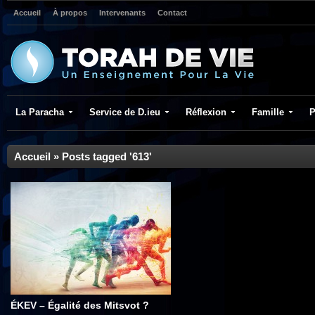
Accueil
À propos
Intervenants
Contact
La Paracha
Service de D.ieu
Réflexion
Famille
P
Accueil
»
Posts tagged '613'
ÉKEV – Égalité des Mitsvot ?