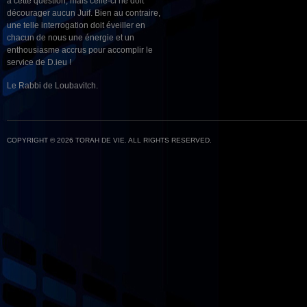
à cette question, mais celle-ci ne doit
décourager aucun Juif. Bien au contraire,
une telle interrogation doit éveiller en
chacun de nous une énergie et un
enthousiasme accrus pour accomplir le
service de D.ieu !
Le Rabbi de Loubavitch.
COPYRIGHT © 2026 TORAH DE VIE. ALL RIGHTS RESERVED.