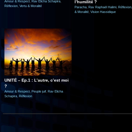
Amour & Respect
,
Rav Elicha Schapira
,
l’humilité ?
Réflexion
,
Vertu & Moralité
Paracha
,
Rav Raphaël Halimi
,
Réflexion
& Moralité
,
Vision Hassidique
UNITÉ – Ep.1 : L’autre, c’est moi
?
Amour & Respect
,
Peuple juif
,
Rav Elicha
Schapira
,
Réflexion