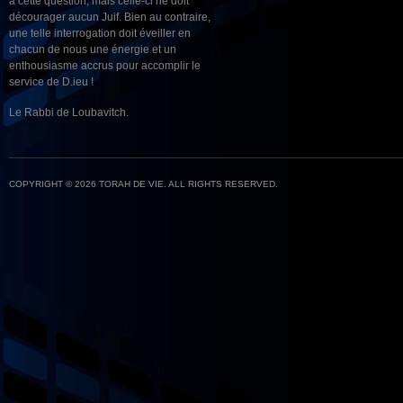
à cette question, mais celle-ci ne doit
décourager aucun Juif. Bien au contraire,
une telle interrogation doit éveiller en
chacun de nous une énergie et un
enthousiasme accrus pour accomplir le
service de D.ieu !
Le Rabbi de Loubavitch.
COPYRIGHT © 2026 TORAH DE VIE. ALL RIGHTS RESERVED.