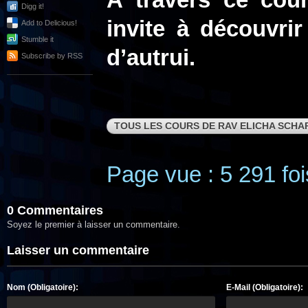
A travers ce cou
Digg it!
invite à découvri
Add to Delicious!
Stumble it
d’autrui.
Subscribe by RSS
TOUS LES COURS DE RAV ELICHA SCHA
Page vue : 5 291 foi
0 Commentaires
Soyez le premier à laisser un commentaire.
Laisser un commentaire
Nom (Obligatoire):
E-Mail (Obligatoire):