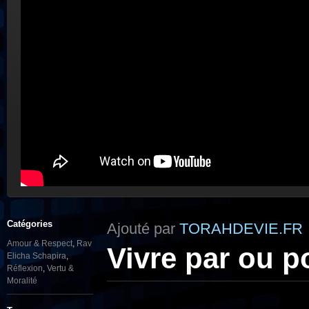
Catégories
Ajouté par
TORAHDEVIE.FR
Amour & Respect
,
Rav
Vivre par ou p
Elicha Schapira
,
Réflexion
,
Vertu &
Moralité