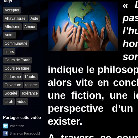
Tags
« 
Accepter
pa
Ahavat Israël
Aide
Altruisme
Amour
l’h
Autrui
ho
Communauté
cours
so
Cours de Torah
indique le philoso
Cours en ligne
Judaïsme
L'autre
alors vite en con
Ouverture
respect
une fiction, une 
Société
Tolérance
torah
vidéo
perspective d’u
Partager cette vidéo
exister.
Tweet this!
Share on Facebook!