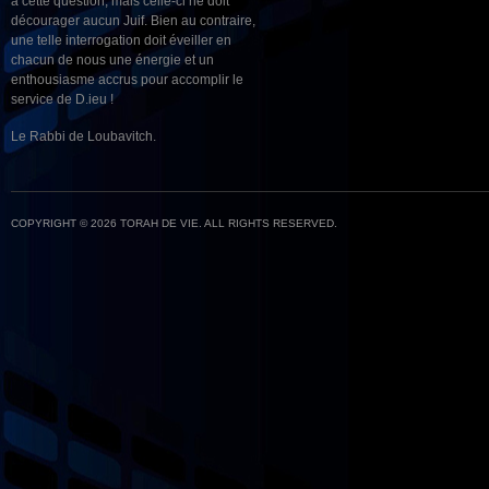
à cette question, mais celle-ci ne doit
décourager aucun Juif. Bien au contraire,
une telle interrogation doit éveiller en
chacun de nous une énergie et un
enthousiasme accrus pour accomplir le
service de D.ieu !
Le Rabbi de Loubavitch.
COPYRIGHT © 2026 TORAH DE VIE. ALL RIGHTS RESERVED.