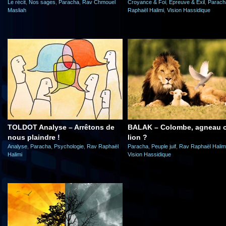
Le récit
,
Nos sages
,
Paracha
,
Rav Chmouel
Croyance & Foi
,
Epreuve & Exil
,
Parach
Masliah
Raphaël Halimi
,
Vision Hassidique
TOLDOT Analyse – Arrêtons de
BALAK – Colombe, agneau 
nous plaindre !
lion ?
Analyse
,
Paracha
,
Psychologie
,
Rav Raphaël
Paracha
,
Peuple juif
,
Rav Raphaël Halim
Halimi
Vision Hassidique