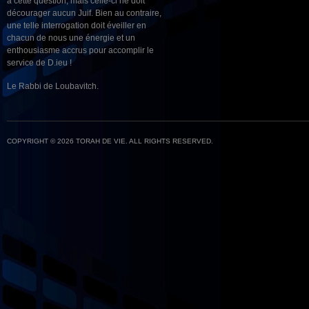
à cette question, mais celle-ci ne doit
décourager aucun Juif. Bien au contraire,
une telle interrogation doit éveiller en
chacun de nous une énergie et un
enthousiasme accrus pour accomplir le
service de D.ieu !
Le Rabbi de Loubavitch.
COPYRIGHT © 2026 TORAH DE VIE. ALL RIGHTS RESERVED.