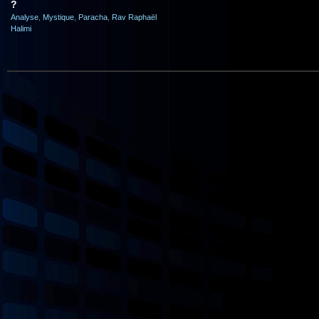
?
Analyse
,
Mystique
,
Paracha
,
Rav Raphaël
Halimi