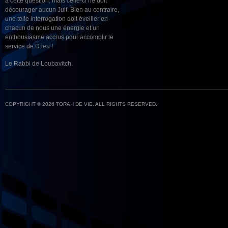
à cette question, mais celle-ci ne doit
décourager aucun Juif. Bien au contraire,
une telle interrogation doit éveiller en
chacun de nous une énergie et un
enthousiasme accrus pour accomplir le
service de D.ieu !
Le Rabbi de Loubavitch.
COPYRIGHT © 2026 TORAH DE VIE. ALL RIGHTS RESERVED.