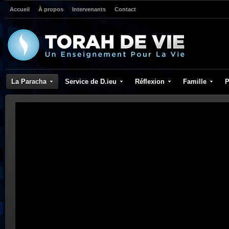
Accueil
À propos
Intervenants
Contact
La Paracha
Service de D.ieu
Réflexion
Famille
P