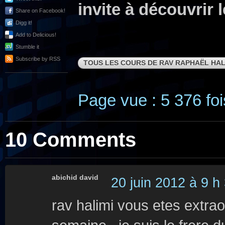
invite à découvrir 
Share on Facebook!
Digg it!
Add to Delicious!
Stumble it
Subscribe by RSS
TOUS LES COURS DE RAV RAPHAËL HAL
Page vue : 5 376 foi
10 Comments
abichid david
20 juin 2012 à 9 h
rav halimi vous etes extra