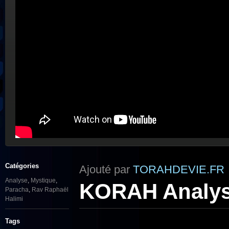
Catégories
Ajouté par
TORAHDEVIE.FR
Analyse
,
Mystique
,
KORAH Analyse
Paracha
,
Rav Raphaël
Halimi
Tags