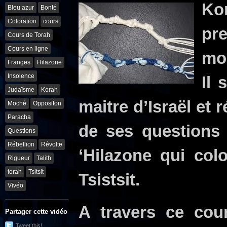
Ko
Bleu azur
Bonté
Coloration
cours
pre
Cours de Torah
Cours en ligne
mo
Franges
Hilazone
Insolence
Il 
Judaïsme
Korah
maitre d’Israël et 
Moché
Oppositon
Paracha
de ses questions 
Questions
Rébellion
Révolte
‘Hilazone qui col
Rigueur
Talith
torah
Tsitsit
Tsistsit.
Vivéo
A travers ce cou
Partager cette vidéo
Tweet this!