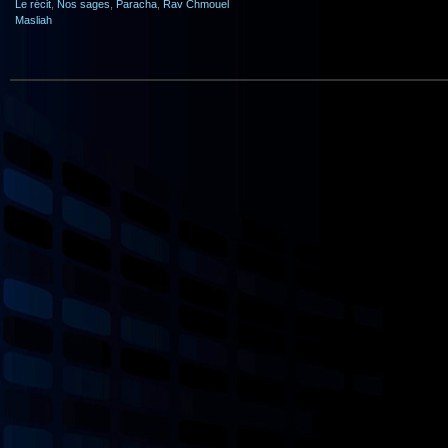
Le récit
,
Nos sages
,
Paracha
,
Rav Chmouel
Masliah