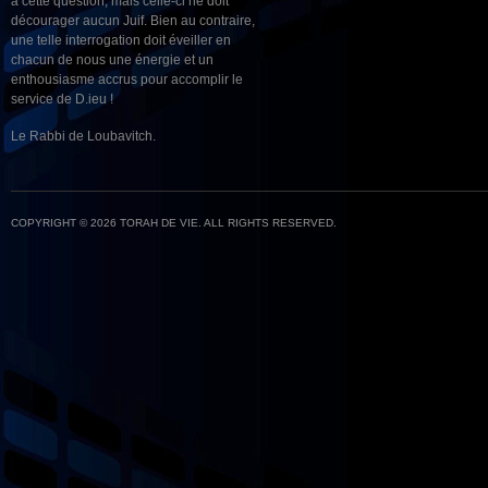
à cette question, mais celle-ci ne doit
décourager aucun Juif. Bien au contraire,
une telle interrogation doit éveiller en
chacun de nous une énergie et un
enthousiasme accrus pour accomplir le
service de D.ieu !
Le Rabbi de Loubavitch.
COPYRIGHT © 2026 TORAH DE VIE. ALL RIGHTS RESERVED.