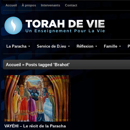
Accueil
À propos
Intervenants
Contact
La Paracha
Service de D.ieu
Réflexion
Famille
P
Accueil
»
Posts tagged 'Brahot'
VAYÉHI – Le récit de la Paracha