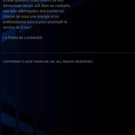
à cette question, mais celle-ci ne doit
décourager aucun Juif. Bien au contraire,
une telle interrogation doit éveiller en
chacun de nous une énergie et un
enthousiasme accrus pour accomplir le
service de D.ieu !
Le Rabbi de Loubavitch.
COPYRIGHT © 2026 TORAH DE VIE. ALL RIGHTS RESERVED.