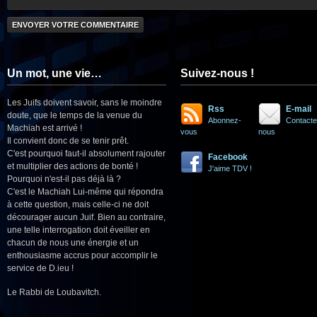
Un mot, une vie…
Suivez-nous !
Les Juifs doivent savoir, sans le moindre
Rss
E-mail
doute, que le temps de la venue du
Abonnez-
Contacte
Machiah est arrivé !
vous
nous
Il convient donc de se tenir prêt.
C'est pourquoi faut-il absolument rajouter
Facebook
et multiplier des actions de bonté !
J'aime TDV !
Pourquoi n'est-il pas déjà là ?
C'est le Machiah Lui-même qui répondra
à cette question, mais celle-ci ne doit
décourager aucun Juif. Bien au contraire,
une telle interrogation doit éveiller en
chacun de nous une énergie et un
enthousiasme accrus pour accomplir le
service de D.ieu !
Le Rabbi de Loubavitch.