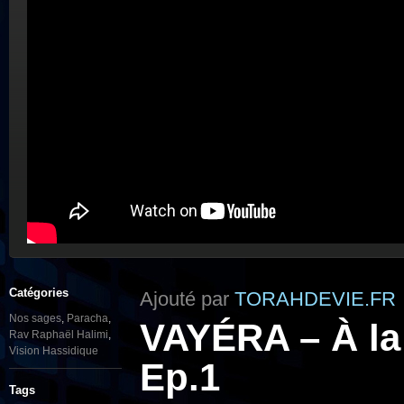
Catégories
Ajouté par
TORAHDEVIE.FR
Nos sages
,
Paracha
,
VAYÉRA – À la
Rav Raphaël Halimi
,
Vision Hassidique
Ep.1
Tags