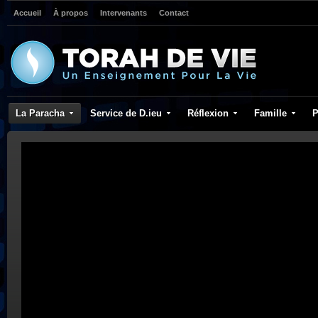
Accueil
À propos
Intervenants
Contact
La Paracha
Service de D.ieu
Réflexion
Famille
P