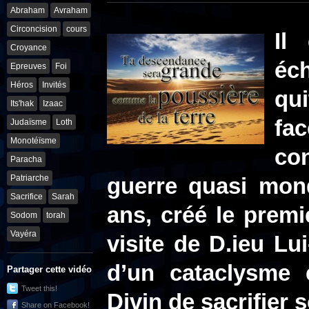
Abraham
Avraham
Circoncision
cours
Il
Croyance
éc
Epreuves
Foi
Héros
Invités
qui
Its'hak
Izaac
fa
Judaïsme
Loth
Monotéïsme
con
Paracha
Patriarche
guerre quasi mond
Sacrifice
Sarah
ans, créé le premie
Sodom
torah
Vayéra
visite de D.ieu Lu
d’un cataclysme 
Partager cette vidéo
Tweet this!
Divin de sacrifier 
Share on Facebook!