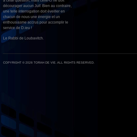
à cette question, mais celle-ci ne doit
décourager aucun Juif. Bien au contraire,
une telle interrogation doit éveiller en
chacun de nous une énergie et un
enthousiasme accrus pour accomplir le
service de D.ieu !
Le Rabbi de Loubavitch.
COPYRIGHT © 2026 TORAH DE VIE. ALL RIGHTS RESERVED.