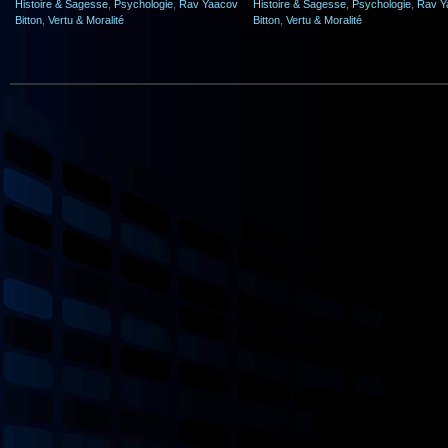
Histoire & Sagesse
,
Psychologie
,
Rav Yaacov
Histoire & Sagesse
,
Psychologie
,
Rav Y
Bitton
,
Vertu & Moralité
Bitton
,
Vertu & Moralité