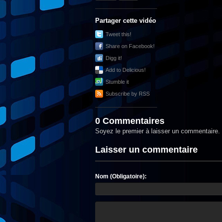
Partager cette vidéo
Tweet this!
Share on Facebook!
Digg it!
Add to Delicious!
Stumble it
Subscribe by RSS
0 Commentaires
Soyez le premier à laisser un commentaire.
Laisser un commentaire
Nom (Obligatoire):