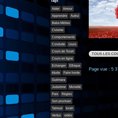
Tags
Aider
Amour
Apprendre
Autrui
Baba Métsia
Civisme
Comportements
Conduite
cours
Cours de Torah
TOUS LES CO
Cours en ligne
Echanger
Ethique
Page vue : 5 3
étude
Faire honte
Guémara
Judaïsme
Moralité
Paix
Règles
Son prochain
Talmud
torah
Vertus
vidéo