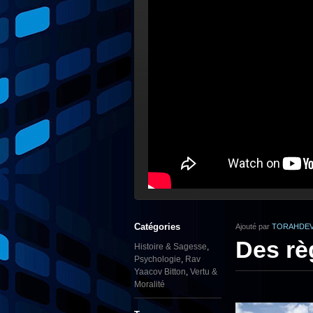
Catégories
Ajouté par
TORAHDEV
Des règ
Histoire & Sagesse
,
Psychologie
,
Rav
Yaacov Bitton
,
Vertu &
Moralité