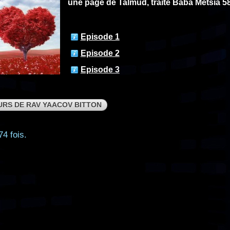
une page de Talmud, traité Baba Métsia 5
Episode 1
Episode 2
Episode 3
URS DE RAV YAACOV BITTON
74 fois.