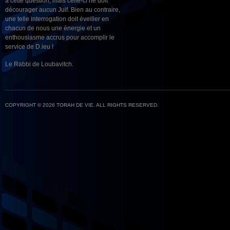
à cette question, mais celle-ci ne doit
décourager aucun Juif. Bien au contraire,
une telle interrogation doit éveiller en
chacun de nous une énergie et un
enthousiasme accrus pour accomplir le
service de D.ieu !
Le Rabbi de Loubavitch.
COPYRIGHT © 2026 TORAH DE VIE. ALL RIGHTS RESERVED.