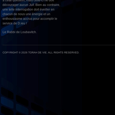
à cette question, mais celle-ci ne doit
décourager aucun Juif. Bien au contraire,
une telle interrogation doit éveiller en
chacun de nous une énergie et un
enthousiasme accrus pour accomplir le
service de D.ieu !
Le Rabbi de Loubavitch.
COPYRIGHT © 2026 TORAH DE VIE. ALL RIGHTS RESERVED.