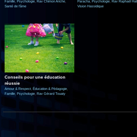
Famille
,
Psychologie
,
Rav Chimon Ariche
,
Paracha
,
Psychologie
,
Rav Raphaël Hal
Santé de l'âme
Vision Hassidique
Conseils pour une éducation
réussie
Amour & Respect
,
Éducation & Pédagogie
,
Famille
,
Psychologie
,
Rav Gérard Touaty