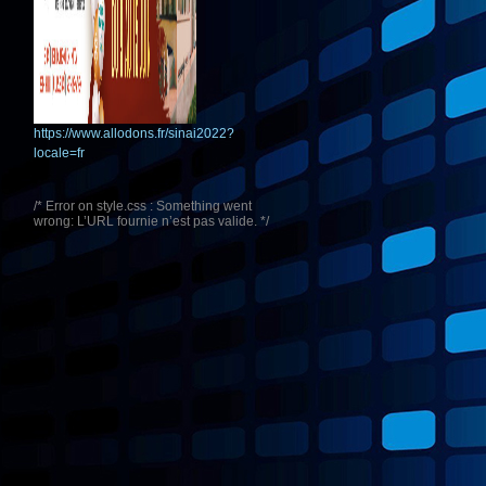
https://www.allodons.fr/sinai2022?
locale=fr
/* Error on style.css : Something went
wrong: L’URL fournie n’est pas valide. */