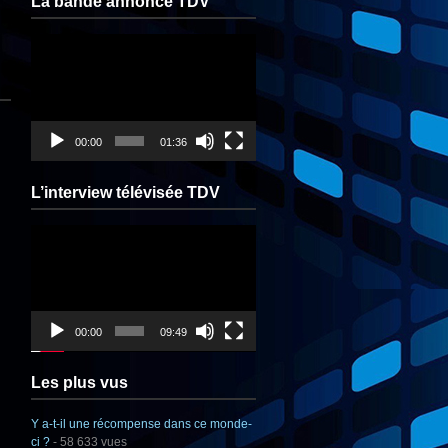
La bande annonce TDV
Lecteur
vidéo
00:00
01:36
L’interview télévisée TDV
Lecteur
vidéo
00:00
09:49
Les plus vus
Y a-t-il une récompense dans ce monde-
ci ?
- 58 633 vues