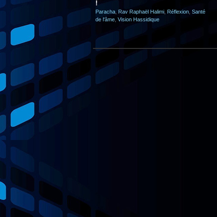
!
Paracha
,
Rav Raphaël Halimi
,
Réflexion
,
Santé
de l'âme
,
Vision Hassidique