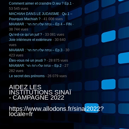
Comment aimer et craindre D.ieu ? Ep.1
-
53 545 vues
MACHIAH DANS LE JUDAISME : Qu.1 –
Pourquoi Machiah ?
- 41 006 vues
MAAMAR : ‘ונחה עליו רוח הוי – Ep.4 – FIN
-
38 744 vues
Qu’est-ce qu’un juif ?
- 33 081 vues
Joie intérieure et extérieure
- 30 640
vues
MAAMAR : ‘ונחה עליו רוח הוי – Ep.3
- 30
423 vues
Êtes-vous né un jeudi ?
- 28 875 vues
MAAMAR: ‘ונחה עליו רוח הוי – Ep.2
- 27
282 vues
Le secret des prénoms
- 26 079 vues
AIDEZ LES
INSTITUTIONS SINAÏ
- CAMPAGNE 2022
https://www.allodons.fr/sinai2022?
locale=fr