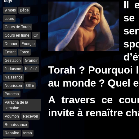
Tags
Il
9 mois
Bébé
se
cours
Cours de Torah
sen
Cours en ligne
Cri
sp
Donner
Energie
Enfant
Force
d’é
Gestation
Grandir
Torah ? Pourquoi le
Judaïsme
Ki tétsé
Naissance
au monde ? Quel e
Nourisson
Offrir
Paracha
A travers ce cou
Paracha de la
semaine
invite à renaître c
Poumon
Recevoir
Renaissance
Renaître
torah