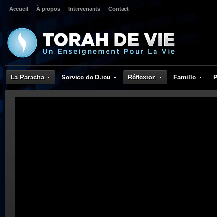
Accueil
À propos
Intervenants
Contact
La Paracha
Service de D.ieu
Réflexion
Famille
P