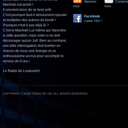
Abonnez-
Contacte
Machiah est arrivé !
vous
nous
Il convient donc de se tenir prêt.
C'est pourquoi faut-il absolument rajouter
Facebook
et multiplier des actions de bonté !
J'aime TDV !
Pourquoi n'est-il pas déjà là ?
C'est le Machiah Lui-même qui répondra
à cette question, mais celle-ci ne doit
décourager aucun Juif. Bien au contraire,
une telle interrogation doit éveiller en
chacun de nous une énergie et un
enthousiasme accrus pour accomplir le
service de D.ieu !
Le Rabbi de Loubavitch.
COPYRIGHT © 2026 TORAH DE VIE. ALL RIGHTS RESERVED.