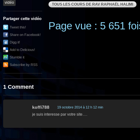
vidéo
TOUS LES COURS DE RAV RAPHAËL HALIMI
Partager cette vidéo
Page vue : 5 651 foi
Tweet this!
Share on Facebook!
Digg it!
Add to Delicious!
Stumble it
Subscribe by RSS
1 Comment
koffi788
19 octobre 2014 à 12 h 12 min
je suis interesse par votre site….