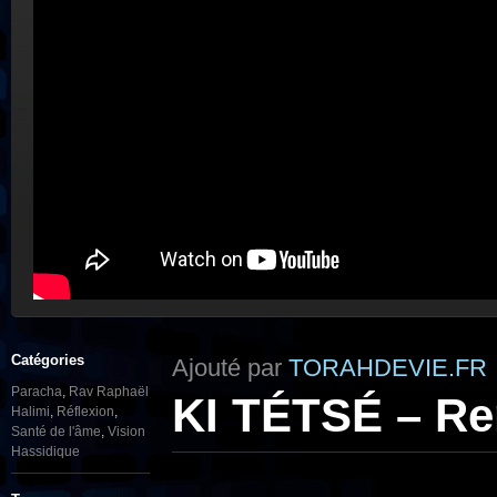
Catégories
Ajouté par
TORAHDEVIE.FR
Paracha
,
Rav Raphaël
KI TÉTSÉ – Ren
Halimi
,
Réflexion
,
Santé de l'âme
,
Vision
Hassidique