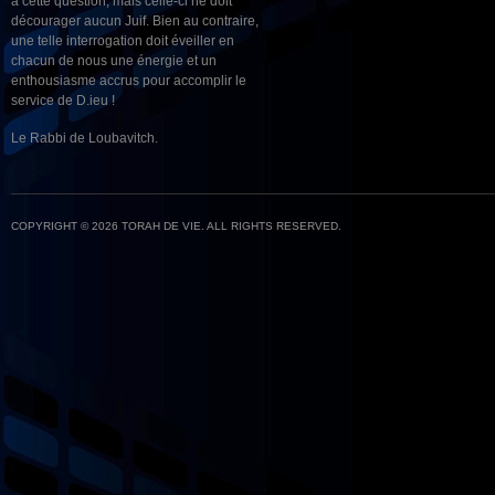
à cette question, mais celle-ci ne doit
décourager aucun Juif. Bien au contraire,
une telle interrogation doit éveiller en
chacun de nous une énergie et un
enthousiasme accrus pour accomplir le
service de D.ieu !
Le Rabbi de Loubavitch.
COPYRIGHT © 2026 TORAH DE VIE. ALL RIGHTS RESERVED.