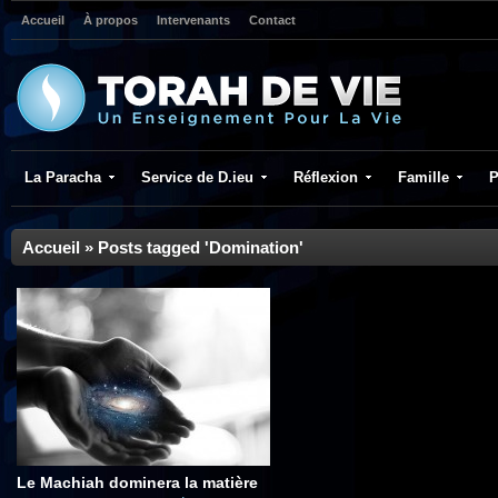
Accueil
À propos
Intervenants
Contact
La Paracha
Service de D.ieu
Réflexion
Famille
P
Accueil
»
Posts tagged 'Domination'
Le Machiah dominera la matière