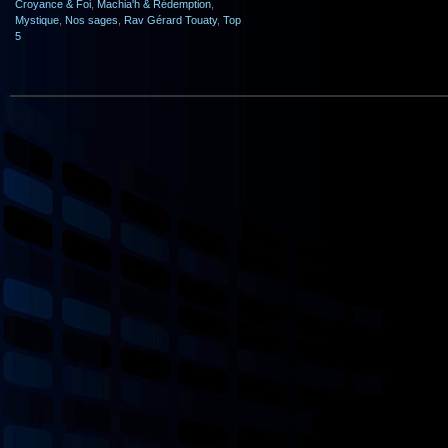
Croyance & Foi
,
Machia'h & Rédemption
,
Mystique
,
Nos sages
,
Rav Gérard Touaty
,
Top
5