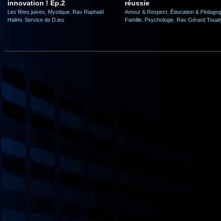
innovation ! Ep.2
réussie
Les fêtes juives
,
Mystique
,
Rav Raphaël
Amour & Respect
,
Éducation & Pédagog
Halimi
,
Service de D.ieu
Famille
,
Psychologie
,
Rav Gérard Touat