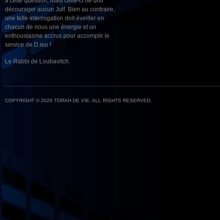
à cette question, mais celle-ci ne doit
décourager aucun Juif. Bien au contraire,
une telle interrogation doit éveiller en
chacun de nous une énergie et un
enthousiasme accrus pour accomplir le
service de D.ieu !
Le Rabbi de Loubavitch.
COPYRIGHT © 2026 TORAH DE VIE. ALL RIGHTS RESERVED.