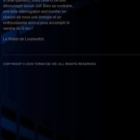
à cette question, mais celle-ci ne doit
décourager aucun Juif. Bien au contraire,
une telle interrogation doit éveiller en
chacun de nous une énergie et un
enthousiasme accrus pour accomplir le
service de D.ieu !
Le Rabbi de Loubavitch.
COPYRIGHT © 2026 TORAH DE VIE. ALL RIGHTS RESERVED.