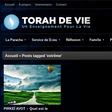
Accueil
À propos
Intervenants
Contact
La Paracha
Service de D.ieu
Réflexion
Famille
P
Accueil
»
Posts tagged 'extrême'
PIRKEÏ AVOT – Quel est le