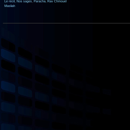
Le récit
,
Nos sages
,
Paracha
,
Rav Chmouel
Masliah