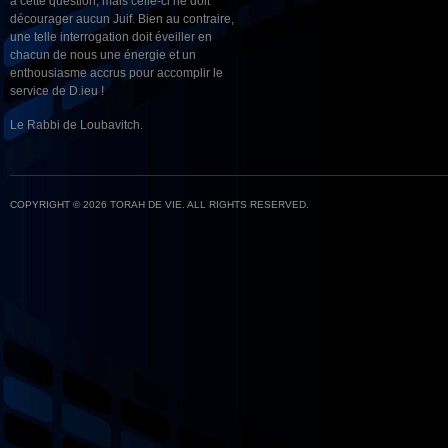
à cette question, mais celle-ci ne doit
décourager aucun Juif. Bien au contraire,
une telle interrogation doit éveiller en
chacun de nous une énergie et un
enthousiasme accrus pour accomplir le
service de D.ieu !
Le Rabbi de Loubavitch.
COPYRIGHT © 2026 TORAH DE VIE. ALL RIGHTS RESERVED.