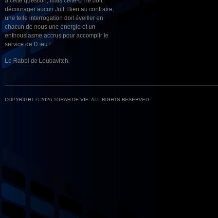
à cette question, mais celle-ci ne doit
décourager aucun Juif. Bien au contraire,
une telle interrogation doit éveiller en
chacun de nous une énergie et un
enthousiasme accrus pour accomplir le
service de D.ieu !
Le Rabbi de Loubavitch.
COPYRIGHT © 2026 TORAH DE VIE. ALL RIGHTS RESERVED.