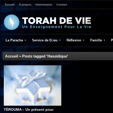
Accueil
À propos
Intervenants
Contact
La Paracha
Service de D.ieu
Réflexion
Famille
P
Accueil
»
Posts tagged 'Hassidique'
TÉROUMA – Un présent pour