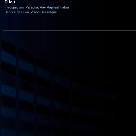
D.ieu
Introspection
,
Paracha
,
Rav Raphaël Halimi
,
Service de D.ieu
,
Vision Hassidique