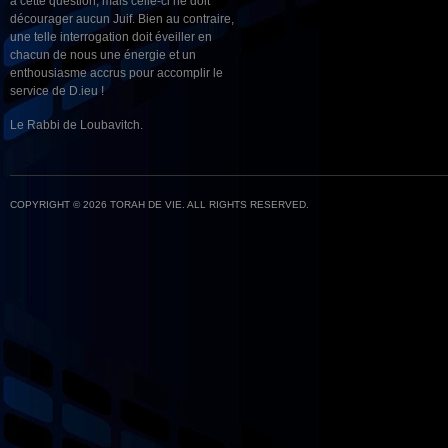
à cette question, mais celle-ci ne doit
décourager aucun Juif. Bien au contraire,
une telle interrogation doit éveiller en
chacun de nous une énergie et un
enthousiasme accrus pour accomplir le
service de D.ieu !
Le Rabbi de Loubavitch.
COPYRIGHT © 2026 TORAH DE VIE. ALL RIGHTS RESERVED.