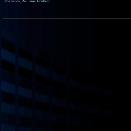
Nos sages
,
Rav Israël Goldberg