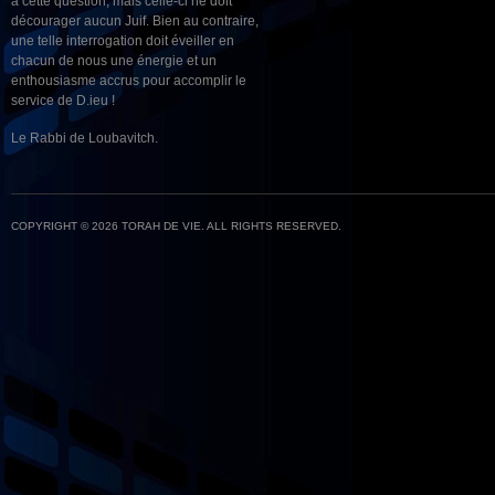
à cette question, mais celle-ci ne doit
décourager aucun Juif. Bien au contraire,
une telle interrogation doit éveiller en
chacun de nous une énergie et un
enthousiasme accrus pour accomplir le
service de D.ieu !
Le Rabbi de Loubavitch.
COPYRIGHT © 2026 TORAH DE VIE. ALL RIGHTS RESERVED.