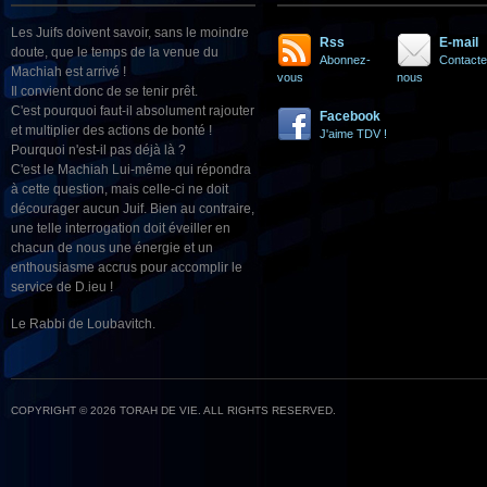
Les Juifs doivent savoir, sans le moindre
Rss
E-mail
doute, que le temps de la venue du
Abonnez-
Contacte
Machiah est arrivé !
vous
nous
Il convient donc de se tenir prêt.
C'est pourquoi faut-il absolument rajouter
Facebook
et multiplier des actions de bonté !
J'aime TDV !
Pourquoi n'est-il pas déjà là ?
C'est le Machiah Lui-même qui répondra
à cette question, mais celle-ci ne doit
décourager aucun Juif. Bien au contraire,
une telle interrogation doit éveiller en
chacun de nous une énergie et un
enthousiasme accrus pour accomplir le
service de D.ieu !
Le Rabbi de Loubavitch.
COPYRIGHT © 2026 TORAH DE VIE. ALL RIGHTS RESERVED.