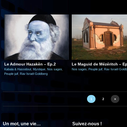
Le Admour Hazakèn – Ep.2
Le Maguid de Mézéritch – Ep
Kabala & Hassidout
,
Mystique
,
Nos sages
,
Nos sages
,
Peuple juif
,
Rav Israël Gold
Peuple juif
,
Rav Israël Goldberg
1
2
»
Un mot, une vie…
Suivez-nous !