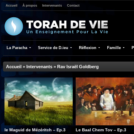
Accueil
À propos
Intervenants
Contact
La Paracha
Service de D.ieu
Réflexion
Famille
P
Accueil
»
Intervenants
»
Rav Israël Goldberg
le Maguid de Mézéritch – Ep.3
Le Baal Chem Tov – Ep.3