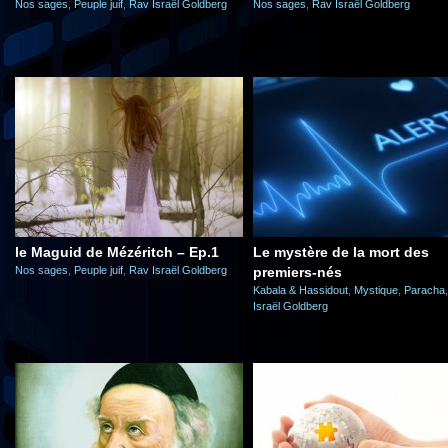
Nos sages
,
Peuple juif
,
Rav Israël Goldberg
Nos sages
,
Rav Israël Goldberg
le Maguid de Mézéritch – Ep.1
Le mystère de la mort des
Nos sages
,
Peuple juif
,
Rav Israël Goldberg
premiers-nés
Kabala & Hassidout
,
Mystique
,
Paracha
Israël Goldberg