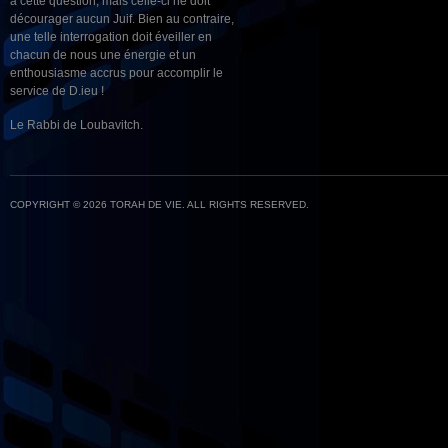
à cette question, mais celle-ci ne doit
décourager aucun Juif. Bien au contraire,
une telle interrogation doit éveiller en
chacun de nous une énergie et un
enthousiasme accrus pour accomplir le
service de D.ieu !
Le Rabbi de Loubavitch.
COPYRIGHT © 2026 TORAH DE VIE. ALL RIGHTS RESERVED.