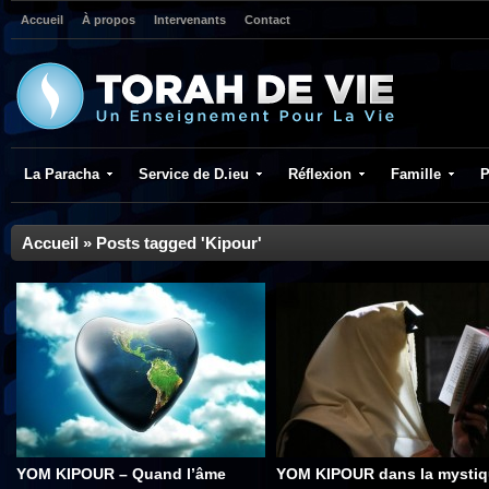
Accueil
À propos
Intervenants
Contact
La Paracha
Service de D.ieu
Réflexion
Famille
P
Accueil
»
Posts tagged 'Kipour'
YOM KIPOUR – Quand l’âme
YOM KIPOUR dans la mysti