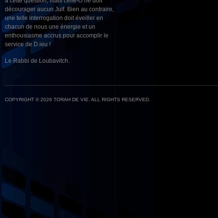
à cette question, mais celle-ci ne doit
décourager aucun Juif. Bien au contraire,
une telle interrogation doit éveiller en
chacun de nous une énergie et un
enthousiasme accrus pour accomplir le
service de D.ieu !
Le Rabbi de Loubavitch.
COPYRIGHT © 2026 TORAH DE VIE. ALL RIGHTS RESERVED.