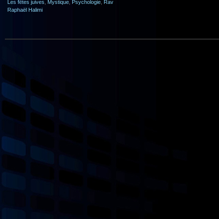
Les fêtes juives
,
Mystique
,
Psychologie
,
Rav
Raphaël Halimi