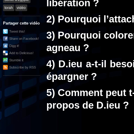
libération ?
torah
vidéo
2) Pourquoi l’attac
Partager cette vidéo
Tweet this!
3) Pourquoi colore
Share on Facebook!
agneau ?
Digg it!
Add to Delicious!
Stumble it
4) D.ieu a-t-il bes
Subscribe by RSS
épargner ?
5) Comment peut t-
propos de D.ieu ?