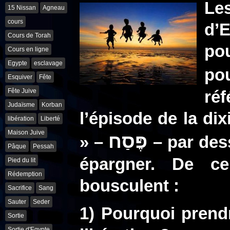
Les
15 Nissan
Agneau
cours
d’
Cours de Torah
po
Cours en ligne
Egypte
esclavage
po
Esquiver
Fête
Fête Juive
ré
Judaïsme
Korban
l’épisode de la dix
libération
Liberté
Maison Juive
פֶּסַח
» –
– par dess
Pâque
Pessah
épargner. De ce
Pied du lit
Rédemption
bousculent :
Sacrifice
Sang
Sauter
Seder
1) Pourquoi prend
Sortie
Sortie d'Egypte