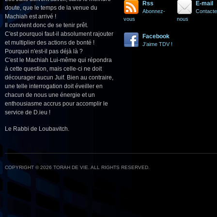
Rss
E-mail
doute, que le temps de la venue du
Abonnez-
Contacte
Machiah est arrivé !
vous
nous
Il convient donc de se tenir prêt.
C'est pourquoi faut-il absolument rajouter
Facebook
et multiplier des actions de bonté !
J'aime TDV !
Pourquoi n'est-il pas déjà là ?
C'est le Machiah Lui-même qui répondra
à cette question, mais celle-ci ne doit
décourager aucun Juif. Bien au contraire,
une telle interrogation doit éveiller en
chacun de nous une énergie et un
enthousiasme accrus pour accomplir le
service de D.ieu !
Le Rabbi de Loubavitch.
COPYRIGHT © 2026 TORAH DE VIE. ALL RIGHTS RESERVED.