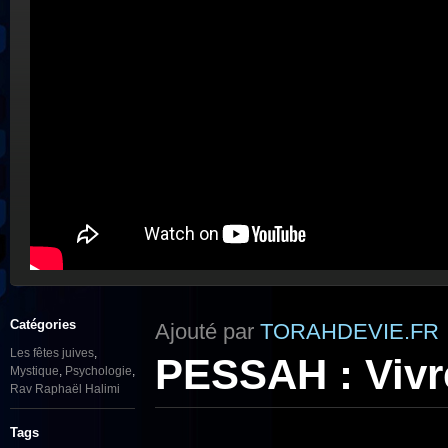
Catégories
Ajouté par
TORAHDEVIE.FR
Les fêtes juives
,
PESSAH : Vivre
Mystique
,
Psychologie
,
Rav Raphaël Halimi
Tags