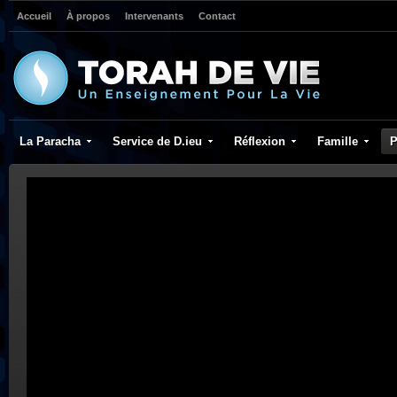
Accueil
À propos
Intervenants
Contact
La Paracha
Service de D.ieu
Réflexion
Famille
P