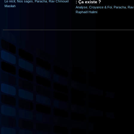
Le récit
,
Nos sages
,
Paracha
,
Rav Chmouel
: Ça existe ?
Masliah
Analyse
,
Croyance & Foi
,
Paracha
,
Rav
Raphaël Halimi