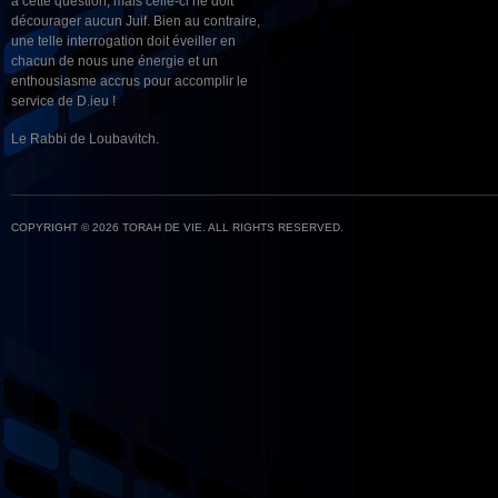
à cette question, mais celle-ci ne doit
décourager aucun Juif. Bien au contraire,
une telle interrogation doit éveiller en
chacun de nous une énergie et un
enthousiasme accrus pour accomplir le
service de D.ieu !
Le Rabbi de Loubavitch.
COPYRIGHT © 2026 TORAH DE VIE. ALL RIGHTS RESERVED.