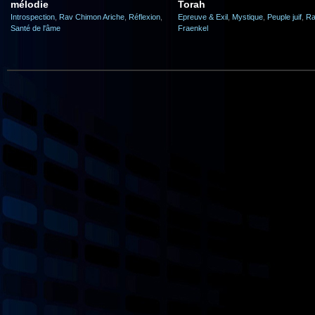
mélodie
Torah
Introspection
,
Rav Chimon Ariche
,
Réflexion
,
Epreuve & Exil
,
Mystique
,
Peuple juif
,
Ra
Santé de l'âme
Fraenkel