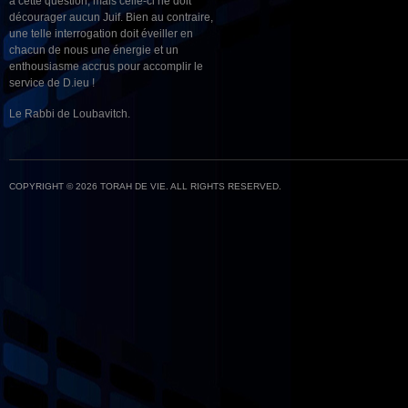
à cette question, mais celle-ci ne doit
décourager aucun Juif. Bien au contraire,
une telle interrogation doit éveiller en
chacun de nous une énergie et un
enthousiasme accrus pour accomplir le
service de D.ieu !
Le Rabbi de Loubavitch.
COPYRIGHT © 2026 TORAH DE VIE. ALL RIGHTS RESERVED.