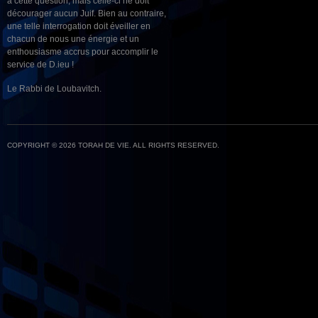
à cette question, mais celle-ci ne doit
décourager aucun Juif. Bien au contraire,
une telle interrogation doit éveiller en
chacun de nous une énergie et un
enthousiasme accrus pour accomplir le
service de D.ieu !
Le Rabbi de Loubavitch.
COPYRIGHT © 2026 TORAH DE VIE. ALL RIGHTS RESERVED.