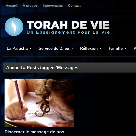
Accueil
À propos
Intervenants
Contact
La Paracha
Service de D.ieu
Réflexion
Famille
P
Accueil
»
Posts tagged 'Messages'
Discerner le message de nos