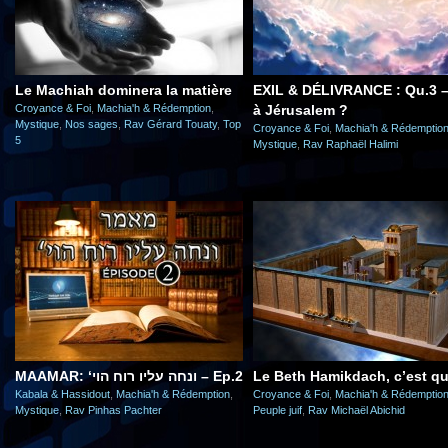
Le Machiah dominera la matière
EXIL & DÉLIVRANCE : Qu.3 –
Croyance & Foi
,
Machia'h & Rédemption
,
à Jérusalem ?
Mystique
,
Nos sages
,
Rav Gérard Touaty
,
Top
Croyance & Foi
,
Machia'h & Rédemptio
5
Mystique
,
Rav Raphaël Halimi
MAAMAR: ‘ונחה עליו רוח הוי – Ep.2
Le Beth Hamikdach, c’est qu
Kabala & Hassidout
,
Machia'h & Rédemption
,
Croyance & Foi
,
Machia'h & Rédemptio
Mystique
,
Rav Pinhas Pachter
Peuple juif
,
Rav Michaël Abichid