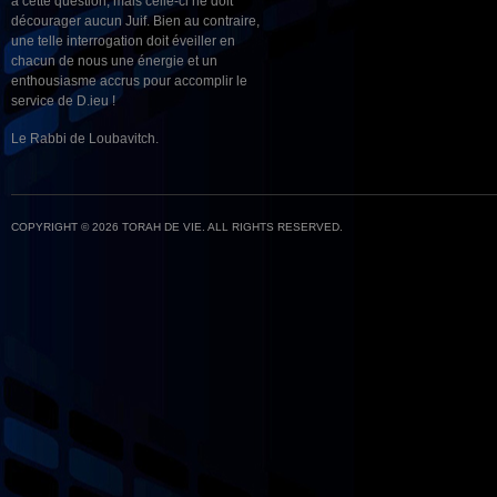
à cette question, mais celle-ci ne doit
décourager aucun Juif. Bien au contraire,
une telle interrogation doit éveiller en
chacun de nous une énergie et un
enthousiasme accrus pour accomplir le
service de D.ieu !
Le Rabbi de Loubavitch.
COPYRIGHT © 2026 TORAH DE VIE. ALL RIGHTS RESERVED.