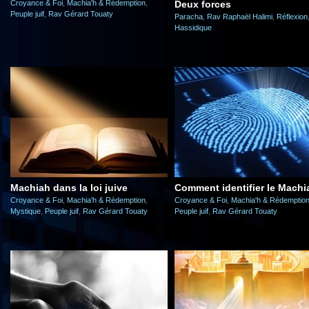
Croyance & Foi
,
Machia'h & Rédemption
,
Deux forces
Peuple juif
,
Rav Gérard Touaty
Paracha
,
Rav Raphaël Halimi
,
Réflexion
Hassidique
Machiah dans la loi juive
Comment identifier le Machi
Croyance & Foi
,
Machia'h & Rédemption
,
Croyance & Foi
,
Machia'h & Rédemptio
Mystique
,
Peuple juif
,
Rav Gérard Touaty
Peuple juif
,
Rav Gérard Touaty