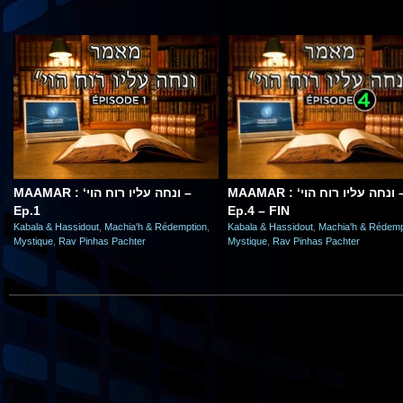
MAAMAR : ‘ונחה עליו רוח הוי –
MAAMAR : ‘ונחה עליו רוח הוי –
Ep.1
Ep.4 – FIN
Kabala & Hassidout
,
Machia'h & Rédemption
,
Kabala & Hassidout
,
Machia'h & Rédemp
Mystique
,
Rav Pinhas Pachter
Mystique
,
Rav Pinhas Pachter