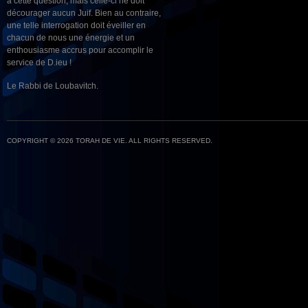
à cette question, mais celle-ci ne doit
décourager aucun Juif. Bien au contraire,
une telle interrogation doit éveiller en
chacun de nous une énergie et un
enthousiasme accrus pour accomplir le
service de D.ieu !
Le Rabbi de Loubavitch.
COPYRIGHT © 2026 TORAH DE VIE. ALL RIGHTS RESERVED.