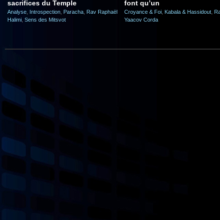
sacrifices du Temple
font qu’un
Analyse
,
Introspection
,
Paracha
,
Rav Raphaël
Croyance & Foi
,
Kabala & Hassidout
,
R
Halimi
,
Sens des Mitsvot
Yaacov Corda