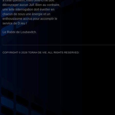
à cette question, mais celle-ci ne doit
décourager aucun Juif. Bien au contraire,
une telle interrogation doit éveiller en
chacun de nous une énergie et un
enthousiasme accrus pour accomplir le
service de D.ieu !
Le Rabbi de Loubavitch.
COPYRIGHT © 2026 TORAH DE VIE. ALL RIGHTS RESERVED.