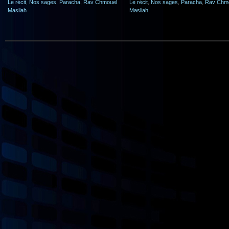
Le récit
,
Nos sages
,
Paracha
,
Rav Chmouel
Le récit
,
Nos sages
,
Paracha
,
Rav Chm
Masliah
Masliah