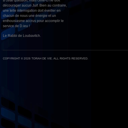
à cette question, mais celle-ci ne doit
décourager aucun Juif. Bien au contraire,
une telle interrogation doit éveiller en
chacun de nous une énergie et un
enthousiasme accrus pour accomplir le
service de D.ieu !
Le Rabbi de Loubavitch.
COPYRIGHT © 2026 TORAH DE VIE. ALL RIGHTS RESERVED.