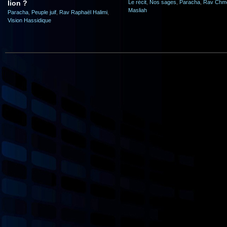
lion ?
Le récit
,
Nos sages
,
Paracha
,
Rav Chm
Masliah
Paracha
,
Peuple juif
,
Rav Raphaël Halimi
,
Vision Hassidique